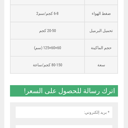
ضغط الهواء
6-8 كجم/سم2
تحميل البرميل
20-50 كجم
حجم الماكينة
60×60×125 (سم)
سعة
80-150 كجم/ساعة
اترك رسالة للحصول على السعر!