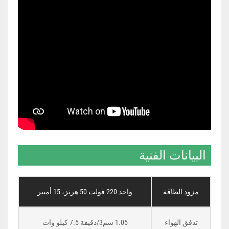
البيانات الفنية
مزود الطاقة
واحد 220 فولت 50 هرتز، 15 أمبير
تدفق الهواء
1.05 سم3/دقيقة 7.5 كيلو وات