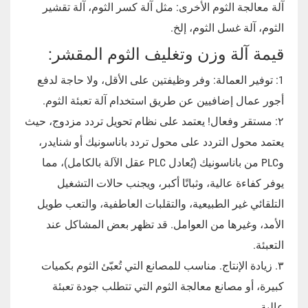
آلة معالجة الثوم الأخرى: مثل آلة كسر الثوم، آلة تقشير
الثوم، آلة غسل الثوم، إلخ.
قيمة آلة وزن وتغليف الثوم المقشر:
1: توفير العمالة: وفر وظيفتين على الأقل، ولا حاجة لدفع
أجور عمال إضافيين عن طريق استخدام آلة تعبئة الثوم.
٢: مستقر وفعال! يعتمد على نظام تحويل تردد مزدوج، حيث
يعتمد محول التردد على محول تردد باناسونيك أو شنايدر،
وPLC من باناسونيك (يُعادل PLC عقل الآلة بالكامل)، مما
يوفر كفاءة عالية، وثباتًا أكبر، ويجنب حالات التشغيل
التلقائي غير الطبيعية، والتقلبات العاطفية، والتعب طويل
الأمد، وغيرها من العوامل. قد تظهر بعض المشاكل عند
التعبئة.
٣. زيادة الإنتاج. مناسب للمصانع التي تُعبّئ الثوم بكميات
كبيرة، أو مصانع معالجة الثوم التي تتطلب جودة تعبئة
عالية.